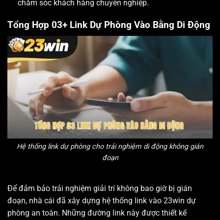
chăm sóc khách hàng chuyên nghiệp.
Tổng Hợp 03+ Link Dự Phòng Vào Bằng Di Động
Hệ thống link dự phòng cho trải nghiệm di động không gián
đoạn
Để đảm bảo trải nghiệm giải trí không bao giờ bị gián
đoạn, nhà cái đã xây dựng hệ thống link vào 23win dự
phòng an toàn. Những đường link này được thiết kế