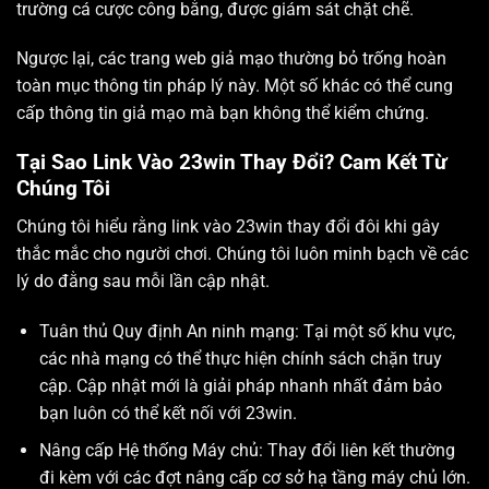
trường cá cược công bằng, được giám sát chặt chẽ.
Ngược lại, các trang web giả mạo thường bỏ trống hoàn
toàn mục thông tin pháp lý này. Một số khác có thể cung
cấp thông tin giả mạo mà bạn không thể kiểm chứng.
Tại Sao Link Vào 23win Thay Đổi? Cam Kết Từ
Chúng Tôi
Chúng tôi hiểu rằng link vào 23win thay đổi đôi khi gây
thắc mắc cho người chơi. Chúng tôi luôn minh bạch về các
lý do đằng sau mỗi lần cập nhật.
Tuân thủ Quy định An ninh mạng: Tại một số khu vực,
các nhà mạng có thể thực hiện chính sách chặn truy
cập. Cập nhật mới là giải pháp nhanh nhất đảm bảo
bạn luôn có thể kết nối với 23win.
Nâng cấp Hệ thống Máy chủ: Thay đổi liên kết thường
đi kèm với các đợt nâng cấp cơ sở hạ tầng máy chủ lớn.