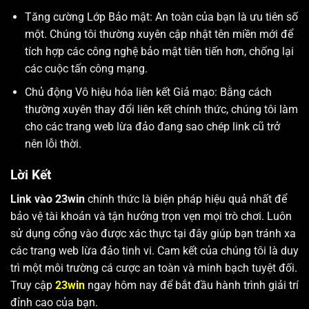
Tăng cường Lớp Bảo mật: An toàn của bạn là ưu tiên số
một. Chúng tôi thường xuyên cập nhật tên miền mới để
tích hợp các công nghệ bảo mật tiên tiến hơn, chống lại
các cuộc tấn công mạng.
Chủ động Vô hiệu hóa liên kết Giả mạo: Bằng cách
thường xuyên thay đổi liên kết chính thức, chúng tôi làm
cho các trang web lừa đảo đang sao chép link cũ trở
nên lỗi thời.
Lời Kết
Link vào 23win
chính thức là biện pháp hiệu quả nhất để
bảo vệ tài khoản và tận hưởng trọn vẹn mọi trò chơi. Luôn
sử dụng cổng vào được xác thực tại đây giúp bạn tránh xa
các trang web lừa đảo tinh vi. Cam kết của chúng tôi là duy
trì một môi trường cá cược an toàn và minh bạch tuyệt đối.
Truy cập
23win
ngay hôm nay để bắt đầu hành trình giải trí
đỉnh cao của bạn.