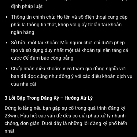
định pháp luật
Thông tin chính chủ: Họ tên và số điện thoại cung cấp
phải là thông tin thật, khớp với giấy tờ lẫn tài khoản
ngân hàng
Sở hữu một tài khoản: Mỗi người chơi chỉ được phép
tạo và sử dụng duy nhất một tài khoản tại nền tảng cá
cược để đảm bảo công bằng
Chấp nhận điều khoản: Việc tham gia đồng nghĩa với
bạn đã đọc cũng như đồng ý với các điều khoản dịch vụ
của nhà cái
3 Lỗi Gặp Trong Đăng Ký – Hướng Xử Lý
Đừng lo lắng nếu bạn gặp sự cố trong quá trình đăng ký
23win. Hầu hết các vấn đề đều có giải pháp xử lý nhanh
chóng, đơn giản. Dưới đây là những lỗi đăng ký phổ biến
nhất.