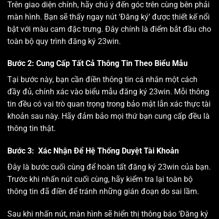
Trên giao diện chính, hãy chú ý đến góc trên cùng bên phải
màn hình. Bạn sẽ thấy ngay nút ‘Đăng ký’ được thiết kế nổi
bật với màu cam đặc trưng. Đây chính là điểm bắt đầu cho
toàn bộ quy trình đăng ký 23win.
Bước 2: Cung Cấp Tất Cả Thông Tin Theo Biểu Mẫu
Tại bước này, bạn cần điền thông tin cá nhân một cách
đầy đủ, chính xác vào biểu mẫu đăng ký 23win. Mỗi thông
tin đều có vai trò quan trọng trong bảo mật lẫn xác thực tài
khoản sau này. Hãy đảm bảo mọi thứ bạn cung cấp đều là
thông tin thật.
Bước 3: Xác Nhận Để Hệ Thống Duyệt Tài Khoản
Đây là bước cuối cùng để hoàn tất đăng ký 23win của bạn.
Trước khi nhấn nút cuối cùng, hãy kiểm tra lại toàn bộ
thông tin đã điền để tránh những gián đoạn do sai lầm.
Sau khi nhấn nút, màn hình sẽ hiển thị thông báo ‘Đăng ký