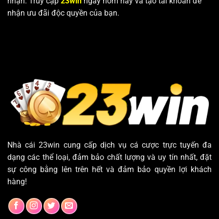
nhận. Truy cập
23win
ngay hôm nay và tạo tài khoản để
nhận ưu đãi độc quyền của bạn.
Nhà cái 23win cung cấp dịch vụ cá cược trực tuyến đa
dạng các thể loại, đảm bảo chất lượng và uy tín nhất, đặt
sự công bằng lên trên hết và đảm bảo quyền lợi khách
hàng!