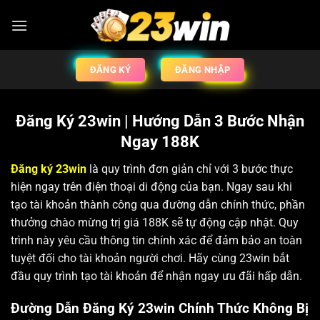
Bỏ
qua
nội
dung
ĐĂNG KÝ
ĐĂNG NHẬP
Đăng Ký 23win | Hướng Dẫn 3 Bước Nhận
Ngay 188K
Đăng ký 23win
là quy trình đơn giản chỉ với 3 bước thực
hiện ngay trên điện thoại di động của bạn. Ngay sau khi
tạo tài khoản thành công qua đường dẫn chính thức, phần
thưởng chào mừng trị giá 188K sẽ tự động cập nhật. Quy
trình này yêu cầu thông tin chính xác để đảm bảo an toàn
tuyệt đối cho tài khoản người chơi. Hãy cùng 23win bắt
đầu quy trình tạo tài khoản để nhận ngay ưu đãi hấp dẫn.
Đường Dẫn Đăng Ký 23win Chính Thức Không Bị