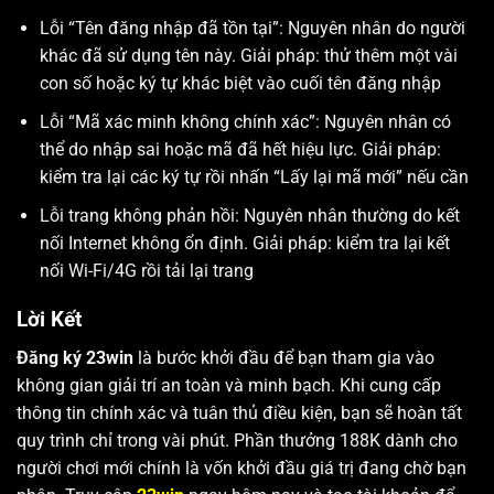
Lỗi “Tên đăng nhập đã tồn tại”: Nguyên nhân do người
khác đã sử dụng tên này. Giải pháp: thử thêm một vài
con số hoặc ký tự khác biệt vào cuối tên đăng nhập
Lỗi “Mã xác minh không chính xác”: Nguyên nhân có
thể do nhập sai hoặc mã đã hết hiệu lực. Giải pháp:
kiểm tra lại các ký tự rồi nhấn “Lấy lại mã mới” nếu cần
Lỗi trang không phản hồi: Nguyên nhân thường do kết
nối Internet không ổn định. Giải pháp: kiểm tra lại kết
nối Wi-Fi/4G rồi tải lại trang
Lời Kết
Đăng ký 23win
là bước khởi đầu để bạn tham gia vào
không gian giải trí an toàn và minh bạch. Khi cung cấp
thông tin chính xác và tuân thủ điều kiện, bạn sẽ hoàn tất
quy trình chỉ trong vài phút. Phần thưởng 188K dành cho
người chơi mới chính là vốn khởi đầu giá trị đang chờ bạn