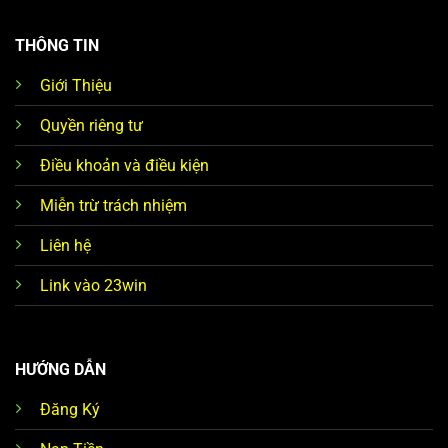
THÔNG TIN
Giới Thiệu
Quyền riêng tư
Điều khoản và điều kiện
Miễn trừ trách nhiệm
Liên hệ
Link vào 23win
HƯỚNG DẪN
Đăng Ký