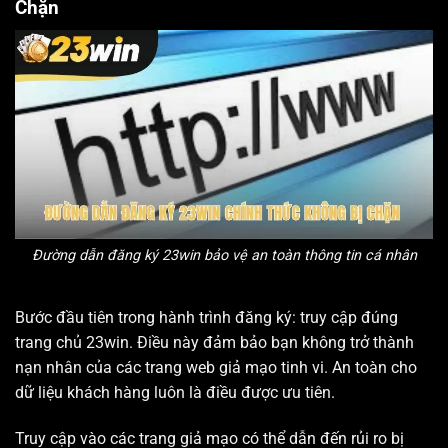
Chặn
Đường dẫn đăng ký 23win bảo vệ an toàn thông tin cá nhân
Bước đầu tiên trong hành trình đăng ký: truy cập đúng
trang chủ 23win. Điều này đảm bảo bạn không trở thành
nạn nhân của các trang web giả mạo tinh vi. An toàn cho
dữ liệu khách hàng luôn là điều được ưu tiên.
Truy cập vào các trang giả mạo có thể dẫn đến rủi ro bị