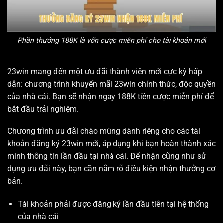
Phần thưởng 188K là vốn cược miễn phí cho tài khoản mới
23win mang đến một ưu đãi thành viên mới cực kỳ hấp
dẫn: chương trình khuyến mãi 23win chính thức, độc quyền
của nhà cái. Bạn sẽ nhận ngay 188K tiền cược miễn phí để
bắt đầu trải nghiệm.
Chương trình ưu đãi chào mừng dành riêng cho các tài
khoản đăng ký 23win mới, áp dụng khi bạn hoàn thành xác
minh thông tin lần đầu tại nhà cái. Để nhận cũng như sử
dụng ưu đãi này, bạn cần nắm rõ điều kiện nhận thưởng cơ
bản.
Tài khoản phải được đăng ký lần đầu tiên tại hệ thống
của nhà cái